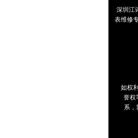
深圳江诗
表维修
如权
誉权等
系，