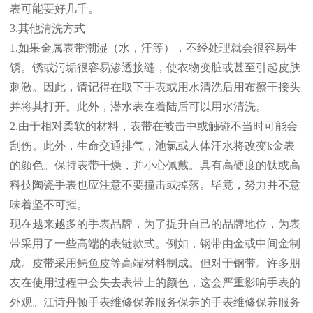
表可能要好几千。
3.其他清洗方式
1.如果金属表带潮湿（水，汗等），不经处理就会很容易生
锈。锈或污垢很容易渗透接缝，使衣物变脏或甚至引起皮肤
刺激。因此，请记得在取下手表或用水清洗后用布擦干接头
并将其打开。此外，潜水表在着陆后可以用水清洗。
2.由于相对柔软的材料，表带在被击中或触碰不当时可能会
刮伤。此外，生命交通排气，池氯或人体汗水将改变k金表
的颜色。保持表带干燥，并小心佩戴。具有高硬度的钛或高
科技陶瓷手表也应注意不要撞击或掉落。毕竟，努力并不意
味着坚不可摧。
现在越来越多的手表品牌，为了提升自己的品牌地位，为表
带采用了一些高端的表链款式。例如，钢带由金或中间金制
成。皮带采用鳄鱼皮等高端材料制成。但对于钢带。许多朋
友在使用过程中会失去表带上的颜色，这会严重影响手表的
外观。江诗丹顿手表维修保养服务保养的手表维修保养服务