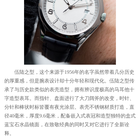
伍陆之型，这个来源于1956年的名字虽然带着几分历史
的厚重感，但是腕表设计却十分年轻和现代化。伍陆之型传
承了与历史款类似的表壳造型，拥有辨识度极高的马耳他十
字造型表耳。而指针、盘面进行了大刀阔斧的改变，时针、
分针和棒状时标皆覆有夜光涂层。表壳不锈钢材质打造，直
径40毫米，厚度9.6毫米，配备嵌入式表冠和造型独特的盒式
蓝宝石水晶镜面，在致敬经典的同时又对它进行了全新诠
释。