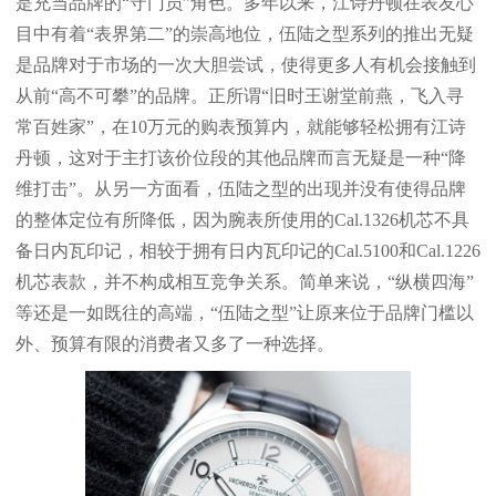
是充当品牌的“守门员”角色。多年以来，江诗丹顿在表友心
目中有着“表界第二”的崇高地位，伍陆之型系列的推出无疑
是品牌对于市场的一次大胆尝试，使得更多人有机会接触到
从前“高不可攀”的品牌。正所谓“旧时王谢堂前燕，飞入寻
常百姓家”，在10万元的购表预算内，就能够轻松拥有江诗
丹顿，这对于主打该价位段的其他品牌而言无疑是一种“降
维打击”。从另一方面看，伍陆之型的出现并没有使得品牌
的整体定位有所降低，因为腕表所使用的Cal.1326机芯不具
备日内瓦印记，相较于拥有日内瓦印记的Cal.5100和Cal.1226
机芯表款，并不构成相互竞争关系。简单来说，“纵横四海”
等还是一如既往的高端，“伍陆之型”让原来位于品牌门槛以
外、预算有限的消费者又多了一种选择。