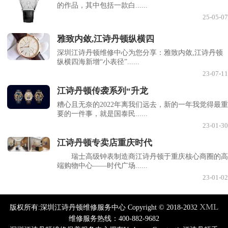
的作品，其中包括一款白......
25-05-07
雅致内敛,江诗丹顿纵横四
深圳江诗丹顿维修中心为您分享：雅致内敛,江诗丹顿
纵横四海新增“小表径”......
23-07-11
江诗丹顿传袭系列“升龙
糟心且无奈的2022年离我们远去，新的一年我觉得最重
要的一件事，就是国泰民......
23-01-30
江诗丹顿专卖店重庆时代
瑞士高级钟表制造商江诗丹顿于重庆核心商圈的高
端购物中心——时代广场......
23-01-02
XML
版权所有:深圳江诗丹顿维修服务中心 Copyright © 2018-2032
维修服务热线：400-882-9682