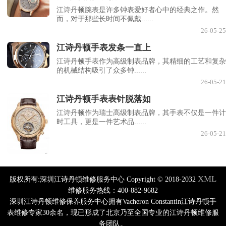
江诗丹顿腕表是许多钟表爱好者心中的经典之作。然
而，对于那些长时间不佩戴......
26-05-25
江诗丹顿手表发条一直上
江诗丹顿手表作为高级制表品牌，其精细的工艺和复杂
的机械结构吸引了众多钟......
26-05-21
江诗丹顿手表表针脱落如
江诗丹顿作为瑞士高级制表品牌，其手表不仅是一件计
时工具，更是一件艺术品......
26-05-21
XML
版权所有:深圳江诗丹顿维修服务中心 Copyright © 2018-2032
维修服务热线：400-882-9682
深圳江诗丹顿维修保养服务中心拥有Vacheron Constantin江诗丹顿手
表维修专家30余名，现已形成了北京乃至全国专业的江诗丹顿维修服
务团队。