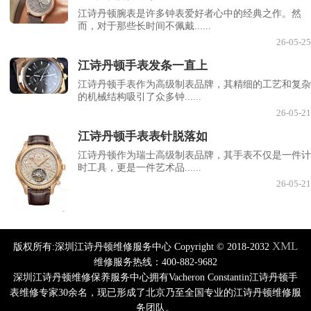
江诗丹顿腕表是许多钟表爱好者心中的经典之作。然
而，对于那些长时间不佩戴......
26-05-25
江诗丹顿手表发条一直上
江诗丹顿手表作为高级制表品牌，其精细的工艺和复杂
的机械结构吸引了众多钟......
26-05-21
江诗丹顿手表表针脱落如
江诗丹顿作为瑞士高级制表品牌，其手表不仅是一件计
时工具，更是一件艺术品......
26-05-21
XML
版权所有:深圳江诗丹顿维修服务中心 Copyright © 2018-2032
维修服务热线：400-882-9682
深圳江诗丹顿维修保养服务中心拥有Vacheron Constantin江诗丹顿手
表维修专家30余名，现已形成了北京乃至全国专业的江诗丹顿维修服
务团队。