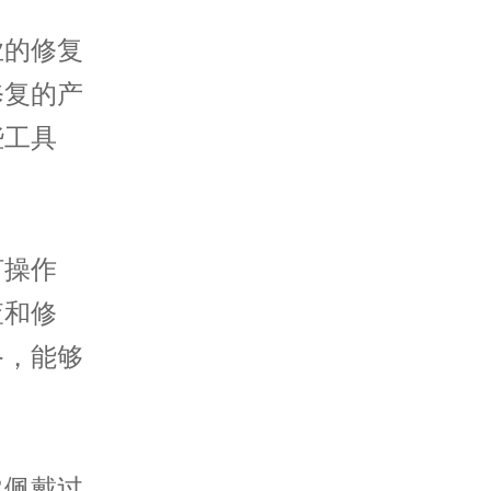
的修复
修复的产
些工具
。
操作
查和修
备，能够
。
佩戴过