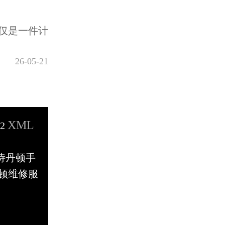
仅是一件计
26-05-21
XML
32
江诗丹顿手
顿维修服