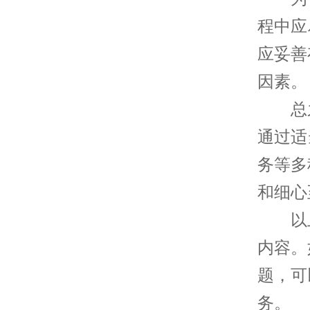
程中应
应妥善
因素。
总之
通过适
务等多
和细心
以上
内容。
题，可
务。