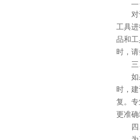
二、
对于
工具进
品和工
时，请
三、
如果
时，建
复。专
更准确
四、
为了