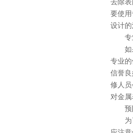
去除表
要使用
设计的
专业
如果
专业的
信誉良
修人员
对金属
预防
为了
应注意