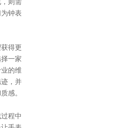
况，则需
门为钟表
。
获得更
选择一家
专业的维
锈迹，并
和质感。
过程中
免让手表