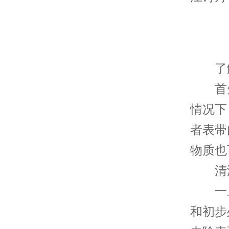
了解
首先
情况下
者表带
物质也
清洁
一旦
和初步