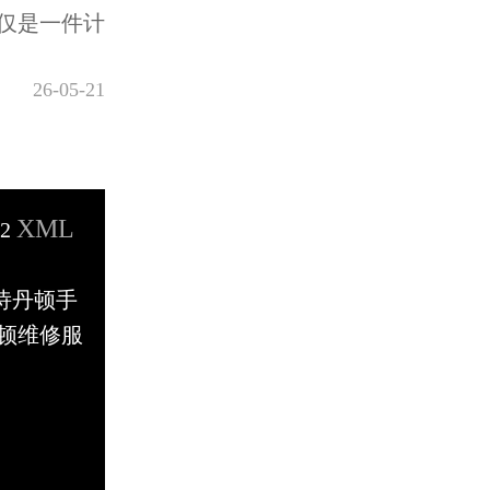
仅是一件计
26-05-21
XML
32
江诗丹顿手
顿维修服