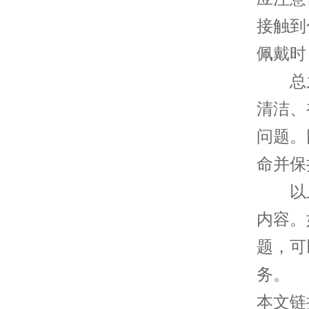
接触到
佩戴时
总之
清洁、
问题。
命并保
以上
内容。
题，可
务。
本文链