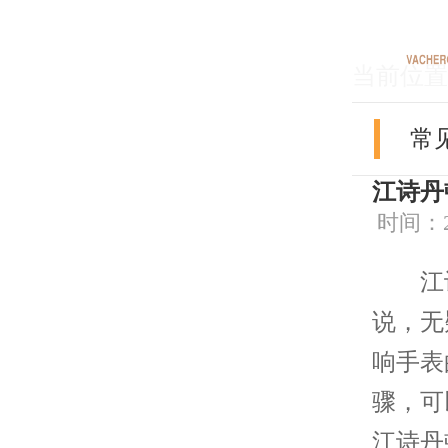
当前位置
常
江诗丹
时间：202
江诗
说，无
响手表
骤，可
江诗丹