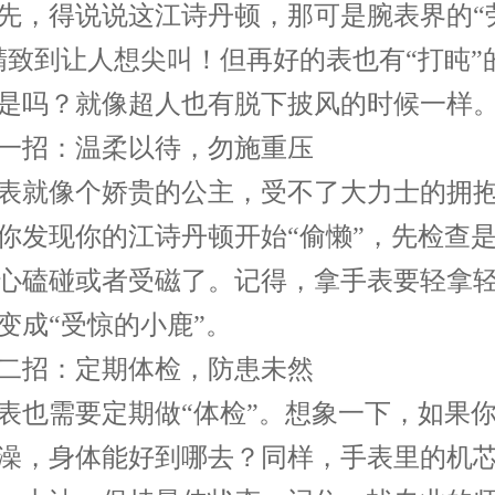
，得说说这江诗丹顿，那可是腕表界的“
精致到让人想尖叫！但再好的表也有“打盹”
是吗？就像超人也有脱下披风的时候一样
招：温柔以待，勿施重压
就像个娇贵的公主，受不了大力士的拥抱
你发现你的江诗丹顿开始“偷懒”，先检查
心磕碰或者受磁了。记得，拿手表要轻拿
变成“受惊的小鹿”。
招：定期体检，防患未然
需要定期做“体检”。想象一下，如果你
澡，身体能好到哪去？同样，手表里的机