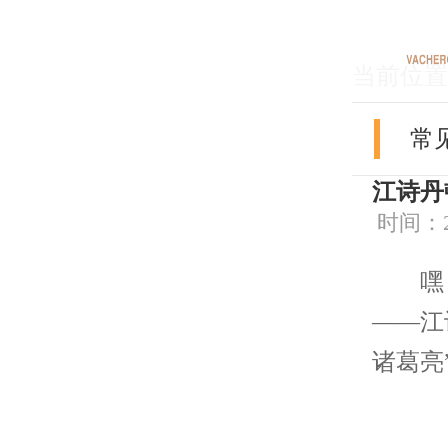
当前位置
常
江诗丹
时间：202
嘿，
——江
诸葛亮