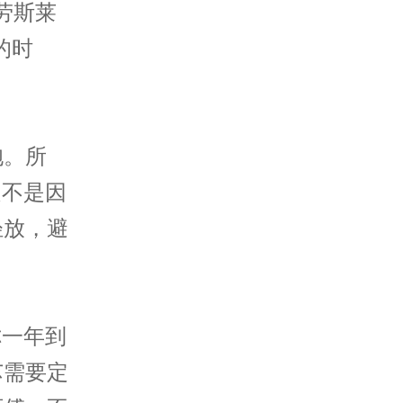
劳斯莱
的时
。
。所
是不是因
轻放，避
一年到
芯需要定