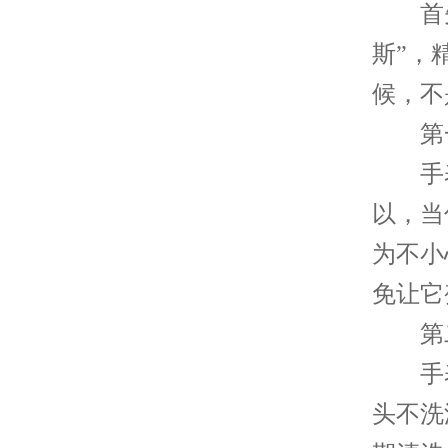
首先
斯”，
候，不
第一
手表
以，当
为不小
免让它
第二
手表也
头不洗